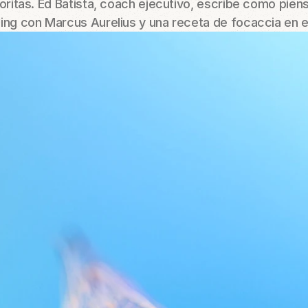
ritas. Ed Batista, coach ejecutivo, escribe como piens
ng con Marcus Aurelius y una receta de focaccia en e